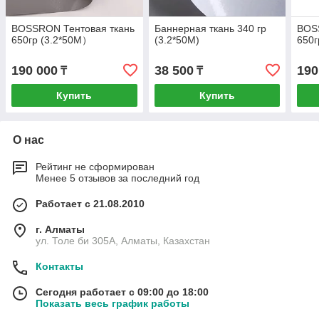
BOSSRON Тентовая ткань
Баннерная ткань 340 гр
BOS
650гр (3.2*50M）
(3.2*50M)
650г
190 000
38 500
190
₸
₸
Купить
Купить
О нас
Рейтинг не сформирован
Менее 5 отзывов за последний год
Работает с 21.08.2010
г. Алматы
ул. Толе би 305А, Алматы, Казахстан
Контакты
Сегодня работает с 09:00 до 18:00
Показать весь график работы