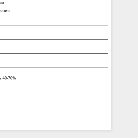
ием
щение
ь 40-70%