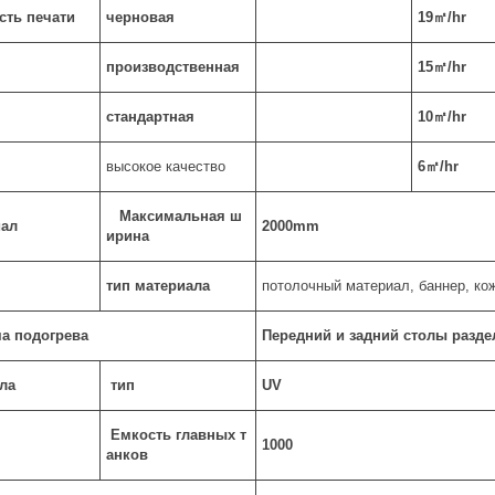
сть печати
черновая
19㎡
/hr
производственная
15
㎡
/hr
стандартная
10㎡
/hr
высокое качество
6㎡
/hr
Максимальная ш
иал
2000mm
ирина
тип материала
потолочный материал, баннер, кож
а подогрева
Передний и задний столы разде
ла
тип
UV
Емкость главных т
1000
анков