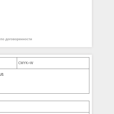
й
по договоренности
CMYK+W
U1