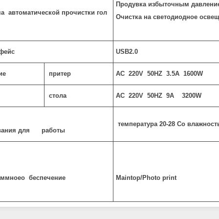
Продувка избыточным давлен
а автоматической прочистки гол
Очистка на светодиодное осве
фейс
USB2.0
ие
притер
AC 220V 50HZ 3.5A 1600W
стола
AC 220V 50HZ 9A 3200W
температура 20-28 Со влажност
вания
для работы
аммноео беспечение
Main
top/Photo print