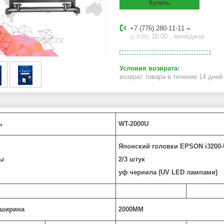
Купить
+7 (776) 280-11-11
18.00，менеджер
с 9.00
возврат товара в течение 14 дне
ь
WT-2000U
Японский головки EPSON i3200-
вы
2/3 штук
уф чернила (UV LED лампами)
 ширина
2000MM