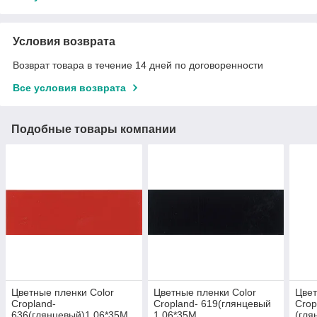
Условия возврата
Возврат товара в течение 14 дней по договоренности
Все условия возврата
Подобные товары компании
Цветные пленки Color
Цветные пленки Color
Цвет
Cropland-
Cropland- 619(глянцевый
Crop
636(глянцевый)1.06*35M
1.06*35M
(гля