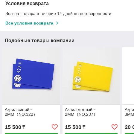
Условия возврата
Возврат товара в течение 14 дней по договоренности
Все условия возврата
Подобные товары компании
Акрил синий－
Акрил желтый－
Акр
2MM（NO:322）
2MM（NO:237）
3MM
15 500
15 500
20 
₸
₸